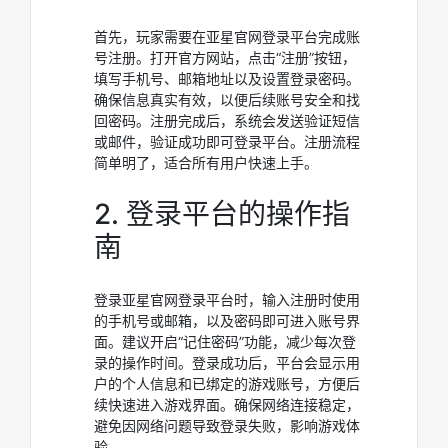
首先，玩家需要在亚星官网登录平台完成账
号注册。打开官方网站，点击“注册”按钮，
填写手机号、邮箱地址以及设置登录密码。
确保信息真实有效，以便后续账号安全和找
回密码。注册完成后，系统会发送验证短信
或邮件，验证成功即可登录平台。注册流程
简单明了，适合所有用户快速上手。
2. 登录平台的操作指
南
登录亚星官网登录平台时，输入注册时使用
的手机号或邮箱，以及密码即可进入账号界
面。建议开启“记住密码”功能，减少每次登
录的操作时间。登录成功后，平台会显示用
户的个人信息和已绑定的游戏账号，方便后
续快速进入游戏界面。确保网络连接稳定，
避免因网络问题导致登录失败，影响游戏体
验。