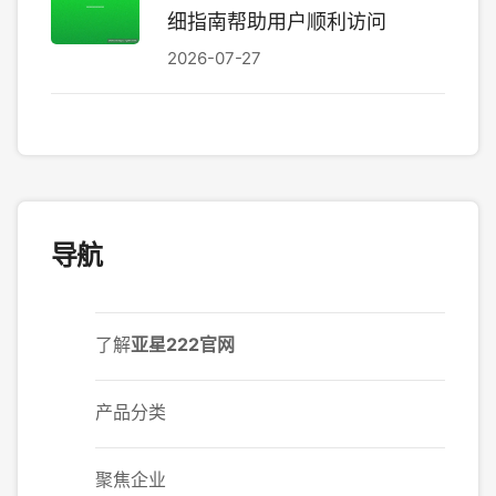
细指南帮助用户顺利访问
2026-07-27
导航
了解
亚星222官网
产品分类
聚焦企业