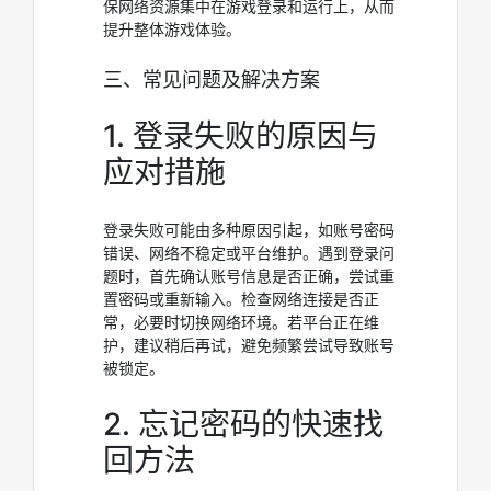
保网络资源集中在游戏登录和运行上，从而
提升整体游戏体验。
三、常见问题及解决方案
1. 登录失败的原因与
应对措施
登录失败可能由多种原因引起，如账号密码
错误、网络不稳定或平台维护。遇到登录问
题时，首先确认账号信息是否正确，尝试重
置密码或重新输入。检查网络连接是否正
常，必要时切换网络环境。若平台正在维
护，建议稍后再试，避免频繁尝试导致账号
被锁定。
2. 忘记密码的快速找
回方法