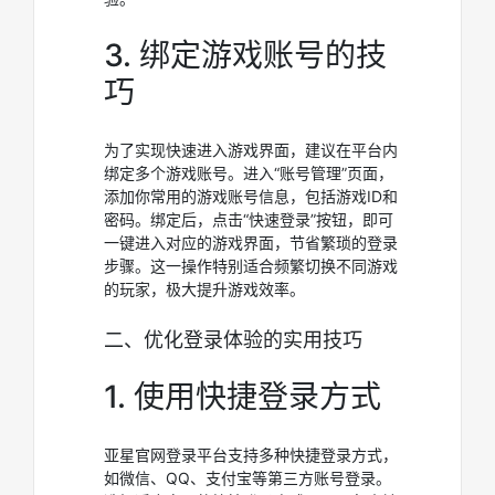
3. 绑定游戏账号的技
巧
为了实现快速进入游戏界面，建议在平台内
绑定多个游戏账号。进入“账号管理”页面，
添加你常用的游戏账号信息，包括游戏ID和
密码。绑定后，点击“快速登录”按钮，即可
一键进入对应的游戏界面，节省繁琐的登录
步骤。这一操作特别适合频繁切换不同游戏
的玩家，极大提升游戏效率。
二、优化登录体验的实用技巧
1. 使用快捷登录方式
亚星官网登录平台支持多种快捷登录方式，
如微信、QQ、支付宝等第三方账号登录。